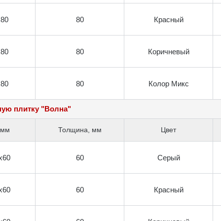
х80
80
Красный
х80
80
Коричневый
х80
80
Колор Микс
ную плитку "Волна"
 мм
Толщина, мм
Цвет
х60
60
Серый
х60
60
Красный