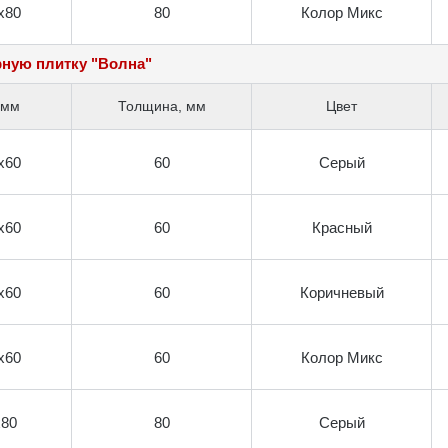
х80
80
Колор Микс
рную плитку "Волна"
 мм
Толщина, мм
Цвет
х60
60
Серый
х60
60
Красный
х60
60
Коричневый
х60
60
Колор Микс
х80
80
Серый