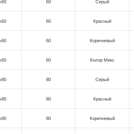
х60
60
Серый
х60
60
Красный
х60
60
Коричневый
х60
60
Колор Микс
х80
80
Серый
х80
80
Красный
х80
80
Коричневый