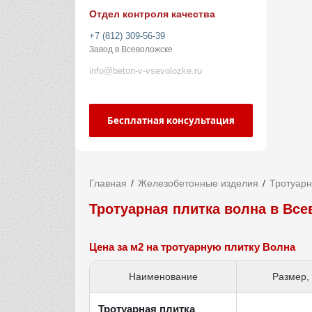
Отдел контроля качества
+7 (812) 309-56-39
Завод в Всеволожске
info@beton-v-vsevolozke.ru
Бесплатная консультация
Главная
Железобетонные изделия
Тротуарн
Тротуарная плитка волна в Вс
Цена за м2 на тротуарную плитку Волна
Наименование
Размер,
Тротуарная плитка