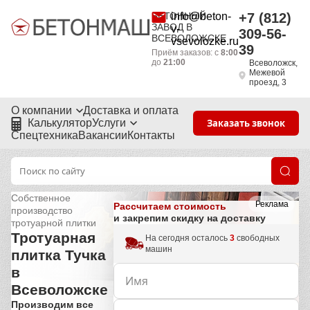
БЕТОННЫЙ
info@beton-
+7 (812)
ЗАВОД В
v-
309-56-
ВСЕВОЛОЖСКЕ
vsevolozke.ru
39
Приём заказов: с
8:00
до
21:00
Всеволожск,
Межевой
проезд, 3
О компании
Доставка и оплата
Калькулятор
Услуги
Заказать звонок
Спецтехника
Вакансии
Контакты
Собственное
Реклама
Рассчитаем стоимость
производство
и закрепим скидку на доставку
тротуарной плитки
Тротуарная
На сегодня осталось
3
свободных
машин
плитка Тучка
в
Всеволожске
Производим все