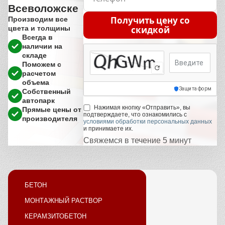
Всеволожске
Получить цену со
Производим все
цвета и толщины
скидкой
Всегда в
наличии на
складе
Поможем с
Код с картинки
расчетом
объема
Защита форм
Собственный
автопарк
Нажимая кнопку «Отправить», вы
Прямые цены от
подтверждаете, что ознакомились с
производителя
условиями обработки персональных данных
и принимаете их.
Свяжемся в течение 5 минут
БЕТОН
МОНТАЖНЫЙ РАСТВОР
КЕРАМЗИТОБЕТОН