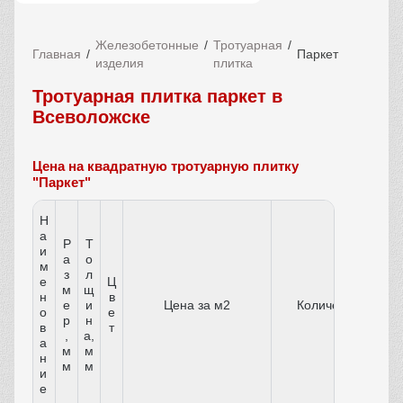
Железобетонные
Тротуарная
Главная
Паркет
изделия
плитка
Тротуарная плитка паркет в
Всеволожске
Цена на квадратную тротуарную плитку
"Паркет"
Н
а
Р
Т
и
а
о
м
з
л
е
Ц
м
щ
н
в
е
и
Цена за м2
Количество
о
е
р
н
в
т
,
а,
а
м
м
н
м
м
и
е