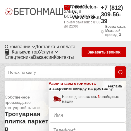
БЕТОННЫЙ
info@beton-
+7 (812)
ЗАВОД В
v-
309-56-
ВСЕВОЛОЖСКЕ
vsevolozke.ru
39
Приём заказов: с
8:00
до
21:00
Всеволожск,
Межевой
проезд, 3
О компании
Доставка и оплата
Калькулятор
Услуги
Заказать звонок
Спецтехника
Вакансии
Контакты
Рассчитаем стоимость
Реклама
и закрепим скидку на доставку
Собственное
На сегодня осталось
3
свободных
машин
производство
тротуарной плитки
Тротуарная
плитка паркет
в