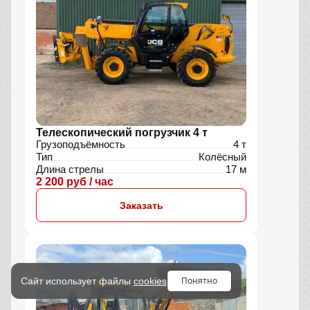
Телескопический погрузчик 4 т
Грузоподъёмность
4 т
Тип
Колёсный
Длина стрелы
17 м
2 200 руб / час
Заказать
Понятно
Сайт использует файлы
cookies