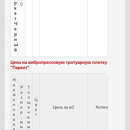
р
0
к
е
т
Ч
е
р
н
ы
й
Цена на вибропрессовую тротуарную плитку
"Паркет"
Н
а
Р
Т
и
а
о
м
з
л
е
Ц
м
щ
н
в
е
и
Цена за м2
Количество
о
е
р
н
в
т
,
а,
а
м
м
н
м
м
и