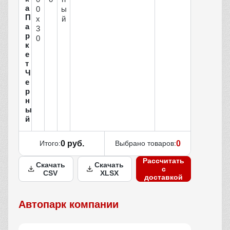
а
0
ы
П
х
й
а
3
р
0
к
е
т
Ч
е
р
н
ы
й
Итого:
0 руб.
Выбрано товаров:
0
Рассчитать
Скачать
Скачать
с
CSV
XLSX
доставкой
Автопарк компании