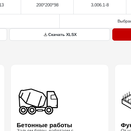
13
200*200*98
3.006.1-8
Выбран
Скачать XLSX
Бетонные работы
Фу
Зальем бетон, работаем с
От ч