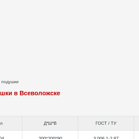
 подушки
шки в Всеволожске
ул
Д*Ш*В
ГОСТ / ТУ
04
200*200*90
3.006.1-2.87