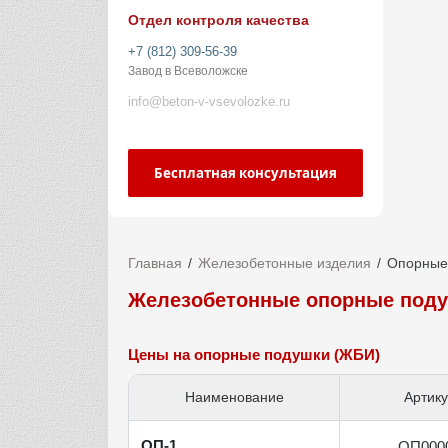
Отдел контроля качества
+7 (812) 309-56-39
Завод в Всеволожске
info@beton-v-vsevolozke.ru
Бесплатная консультация
Главная
Железобетонные изделия
Опорные
Железобетонные опорные поду
Цены на опорные подушки (ЖБИ)
Наименование
Артик
ОП-1
ОП000