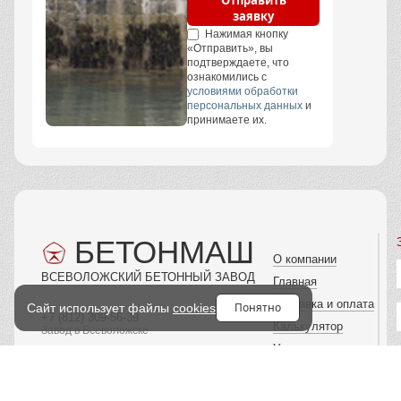
заявку
Нажимая кнопку
«Отправить», вы
подтверждаете, что
ознакомились с
условиями обработки
персональных данных
и
принимаете их.
БЕТОНМАШ
О компании
ВСЕВОЛОЖСКИЙ БЕТОННЫЙ ЗАВОД
Главная
Доставка и оплата
Понятно
Сайт использует файлы
cookies
+7 (812) 309-56-39
Калькулятор
Завод в Всеволожске
Услуги
info@beton-v-vsevolozke.ru
Спецтехника
Прием звонков: с
8:00 до 21:00
Вакансии
Всеволожск, Межевой Проезд, 3