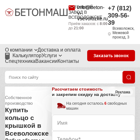
БЕТОННЫЙ
info@beton-
+7 (812)
ЗАВОД В
v-
309-56-
ВСЕВОЛОЖСКЕ
vsevolozke.ru
39
Приём заказов: с
8:00
до
21:00
Всеволожск,
Межевой
проезд, 3
О компании
Доставка и оплата
Калькулятор
Услуги
Заказать звонок
Спецтехника
Вакансии
Контакты
Рассчитаем стоимость
Реклама
и закрепим скидку на доставку
Собственное
производство
На сегодня осталось
6
свободных
машин
Купить
кольцо с
крышкой в
Всеволожске