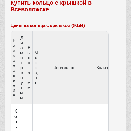
Купить кольцо с крышкой в
Всеволожске
Цены на кольца с крышкой (ЖБИ)
Д
Н
и
а
а
В
и
м
ы
М
м
е
с
а
е
т
о
с
н
р
т
с
Цена за шт.
Количество
о
в
а
а,
в
н
,
т
а
у
м
н
н
т,
м
и
м
е
м
К
о
л
ь