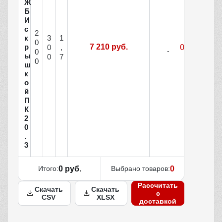
Ж
Б
И
с
2
3
1
к
0
р
7 210 руб.
0
,
0
ы
0
7
0
ш
к
о
й
П
К
2
0
.
3
Итого:
0 руб.
Выбрано товаров:
0
Рассчитать
Скачать
Скачать
с
CSV
XLSX
доставкой