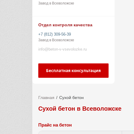
Завод в Всеволожске
Отдел контроля качества
+7 (812) 309-56-39
Завод в Всеволожске
info@beton-v-vsevolozke.ru
Бесплатная консультация
Главная
Сухой бетон
Сухой бетон в Всеволожске
Прайс на бетон