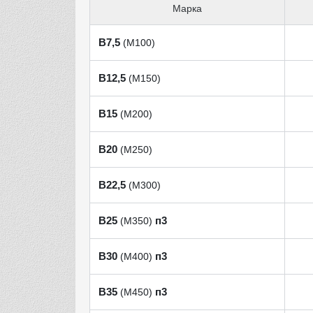
Марка
В7,5
(М100)
В12,5
(М150)
В15
(М200)
В20
(М250)
В22,5
(М300)
В25
п3
(М350)
В30
п3
(М400)
В35
п3
(М450)