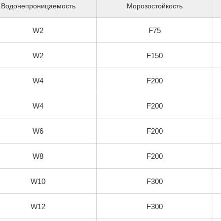
Водонепроницаемость
Морозостойкость
W2
F75
W2
F150
W4
F200
W4
F200
W6
F200
W8
F200
W10
F300
W12
F300