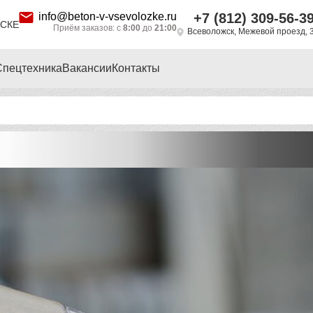
info@beton-v-vsevolozke.ru
+7 (812) 309-56-3
СКЕ
Приём заказов: с
8:00
до
21:00
Всеволожск, Межевой проезд, 
Спецтехника
Вакансии
Контакты