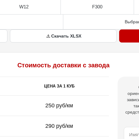
W12
F300
Выбран
Скачать XLSX
Стоимость доставки с завода
ЦЕНА ЗА 1 КУБ
ориен
завис
250 руб/км
та
средст
290 руб/км