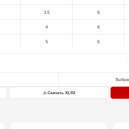
3.5
6
4
6
5
6
Выбран
Скачать XLSX