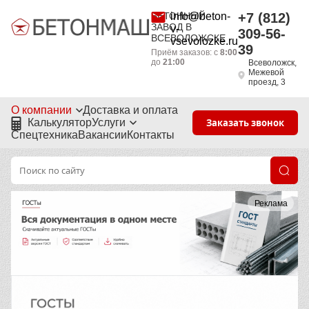
БЕТОННЫЙ
info@beton-
+7 (812)
ЗАВОД В
v-
309-56-
ВСЕВОЛОЖСКЕ
vsevolozke.ru
39
Приём заказов: с
8:00
до
21:00
Всеволожск,
Межевой
проезд, 3
О компании
Доставка и оплата
Калькулятор
Услуги
Заказать звонок
Спецтехника
Вакансии
Контакты
Реклама