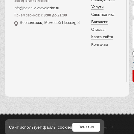
Завод в Всеволожске
Услуги
info@beton-v-vsevolozke.ru
Спецтехника
Прием звонков: с
8:00 до 21:00
Вакансии
Всеволожск, Межевой Проезд, 3
Отзывы
Карта сайта
Контакты
2011-2026
© БЕТОНМАШ
Понятно
Сайт использует файлы
cookies
Информация, предоставленная на сайте, не является публичной офертой.
Условия обработки персональных данных