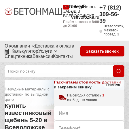
БЕТОННЫЙ
info@beton-
+7 (812)
ЗАВОД В
v-
309-56-
ВСЕВОЛОЖСКЕ
vsevolozke.ru
39
Приём заказов: с
8:00
до
21:00
Всеволожск,
Межевой
проезд, 3
О компании
Доставка и оплата
Калькулятор
Услуги
Заказать звонок
Спецтехника
Вакансии
Контакты
Рассчитаем стоимость доставки
Реклама
и закрепим скидку
Нерудные материалы с
доставкой по выгодной
На сегодня осталось
3
цене
свободных машин
Купить
известняковый
щебень 5-20 в
Всеволожске