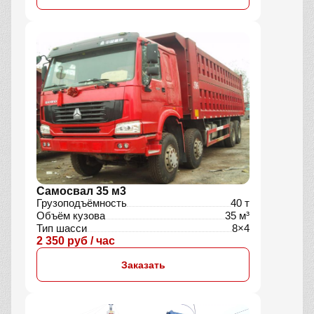
Самосвал 35 м3
Грузоподъёмность
40 т
Объём кузова
35 м³
Тип шасси
8×4
2 350 руб / час
Заказать