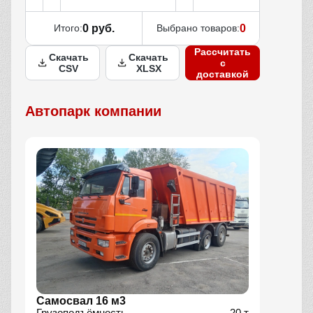
Итого:
0 руб.
Выбрано товаров:
0
Рассчитать
Скачать
Скачать
с
CSV
XLSX
доставкой
Автопарк компании
Самосвал 16 м3
Грузоподъёмность
20 т