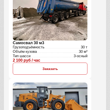
Самосвал 30 м3
Грузоподъёмность
30 т
Объём кузова
30 м³
Тип шасси
3-осный
2 100 руб / час
Заказать