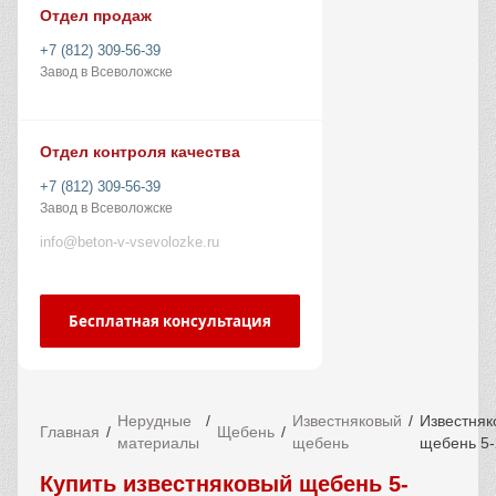
Отдел продаж
+7 (812) 309-56-39
Завод в Всеволожске
Отдел контроля качества
+7 (812) 309-56-39
Завод в Всеволожске
info@beton-v-vsevolozke.ru
Бесплатная консультация
Нерудные
Известняковый
Известняк
Главная
Щебень
материалы
щебень
щебень 5-
Купить известняковый щебень 5-