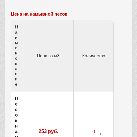
Цена на намывной песок
Н
а
и
м
е
н
Цена за м3
Количество
о
в
а
н
и
е
П
е
с
о
к
н
а
253 руб.
м