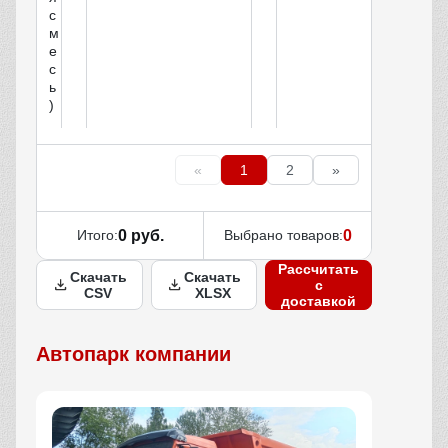
с
м
е
с
ь
)
«
1
2
»
Итого:
0 руб.
Выбрано товаров:
0
Рассчитать
Скачать
Скачать
с
CSV
XLSX
доставкой
Автопарк компании