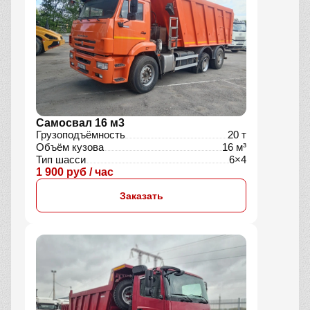
Самосвал 16 м3
Грузоподъёмность
20 т
Объём кузова
16 м³
Тип шасси
6×4
1 900 руб / час
Заказать