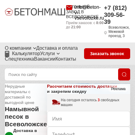
БЕТОННЫЙ
info@beton-
+7 (812)
ЗАВОД В
v-
309-56-
ВСЕВОЛОЖСКЕ
vsevolozke.ru
39
Приём заказов: с
8:00
до
21:00
Всеволожск,
Межевой
проезд, 3
О компании
Доставка и оплата
Калькулятор
Услуги
Заказать звонок
Спецтехника
Вакансии
Контакты
Рассчитаем стоимость доставки
Нерудные
Реклама
и закрепим скидку
материалы с
доставкой по
На сегодня осталось
3
свободных
выгодной цене
машин
Намывной
песок в
Всеволожске
Доставка в