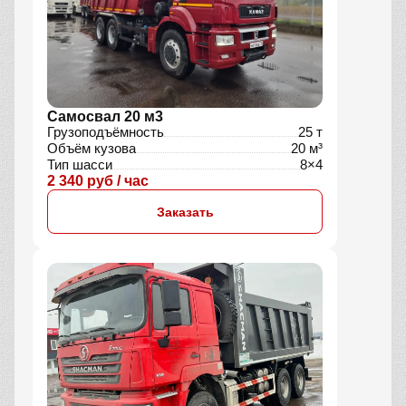
Самосвал 20 м3
Грузоподъёмность
25 т
Объём кузова
20 м³
Тип шасси
8×4
2 340 руб / час
Заказать