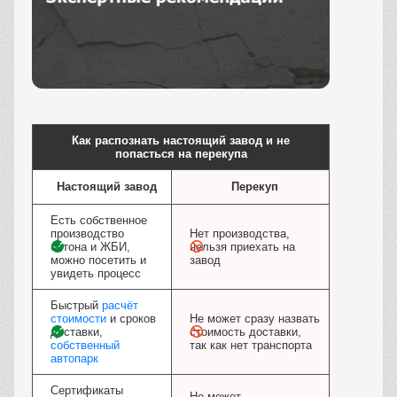
Заказать
Как распознать настоящий завод и не
попасться на перекупа
Настоящий завод
Перекуп
Есть собственное
производство
Нет производства,
бетона и ЖБИ,
нельзя приехать на
можно посетить и
завод
увидеть процесс
Быстрый
расчёт
стоимости
и сроков
Не может сразу назвать
доставки,
стоимость доставки,
собственный
так как нет транспорта
автопарк
Сертификаты
Не может