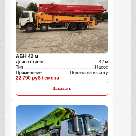
АБН 42 м
Длина стрелы
42 м
Тип
Насос
Применение
Подача на высоту
22 790 руб / смена
Заказать