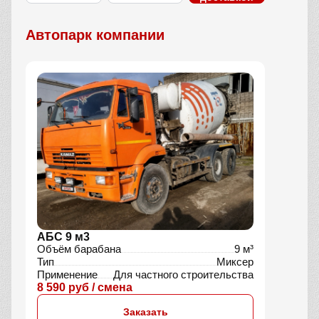
Автопарк компании
АБС 9 м3
Объём барабана
9 м³
Тип
Миксер
Применение
Для частного строительства
8 590 руб / смена
Заказать