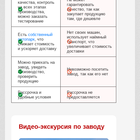
качества, контроль
гарантировать
на всех этапах
качество, так как
производства,
закупает продукцию
можно заказать
там, где дешевле
тестирование
Нет своих машин,
Есть
собственный
использует наёмный
автопарк
, что
транспорт, что
снижает стоимость
увеличивает стоимость
и ускоряет доставку
доставки
Можно приехать на
завод, увидеть
Невозможно посетить
производство,
завод, так как его нет
проверить
продукцию
Рассрочка и
Рассрочка не
удобные условия
предоставляется
Видео-экскурсия по заводу