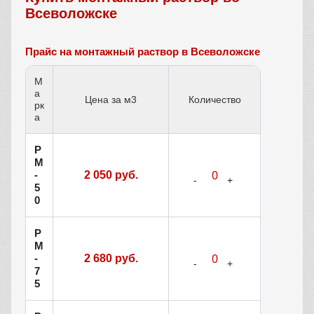
Всеволожске
Прайс на монтажный раствор в Всеволожске
М
а
Цена за м3
Количество
рк
а
Р
М
-
2 050 руб.
5
0
Р
М
-
2 680 руб.
7
5