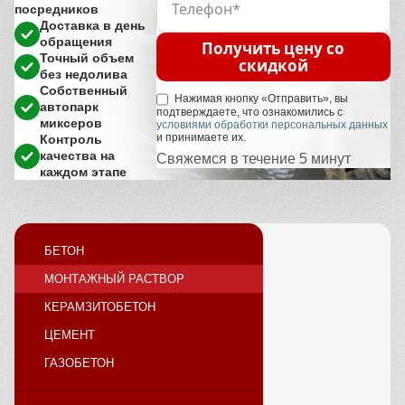
посредников
Доставка в день
обращения
Получить цену со
Точный объем
скидкой
без недолива
Собственный
Нажимая кнопку «Отправить», вы
автопарк
подтверждаете, что ознакомились с
миксеров
условиями обработки персональных данных
и принимаете их.
Контроль
качества на
Свяжемся в течение 5 минут
каждом этапе
БЕТОН
МОНТАЖНЫЙ РАСТВОР
КЕРАМЗИТОБЕТОН
ЦЕМЕНТ
ГАЗОБЕТОН