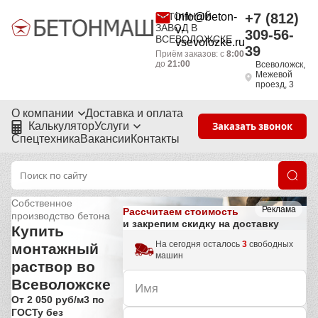
БЕТОННЫЙ
info@beton-
+7 (812)
ЗАВОД В
v-
309-56-
ВСЕВОЛОЖСКЕ
vsevolozke.ru
39
Приём заказов: с
8:00
до
21:00
Всеволожск,
Межевой
проезд, 3
О компании
Доставка и оплата
Калькулятор
Услуги
Заказать звонок
Спецтехника
Вакансии
Контакты
Собственное
Реклама
Рассчитаем стоимость
производство бетона
и закрепим скидку на доставку
Купить
На сегодня осталось
3
свободных
монтажный
машин
раствор во
Всеволожске
От 2 050 руб/м3 по
ГОСТу без