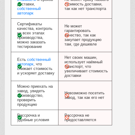
доставки,
стоимость доставки,
собственный
так как нет транспорта
автопарк
Сертификаты
Не может
качества, контроль
гарантировать
на всех этапах
качество, так как
производства,
закупает продукцию
можно заказать
там, где дешевле
тестирование
Нет своих машин,
Есть
собственный
использует наёмный
автопарк
, что
транспорт, что
снижает стоимость
увеличивает стоимость
и ускоряет доставку
доставки
Можно приехать на
завод, увидеть
Невозможно посетить
производство,
завод, так как его нет
проверить
продукцию
Рассрочка и
Рассрочка не
удобные условия
предоставляется