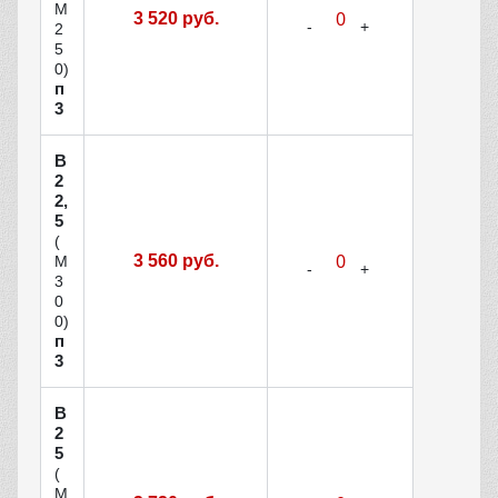
М
3 520 руб.
2
5
0)
п
3
В
2
2,
5
(
3 560 руб.
М
3
0
0)
п
3
В
2
5
(
М