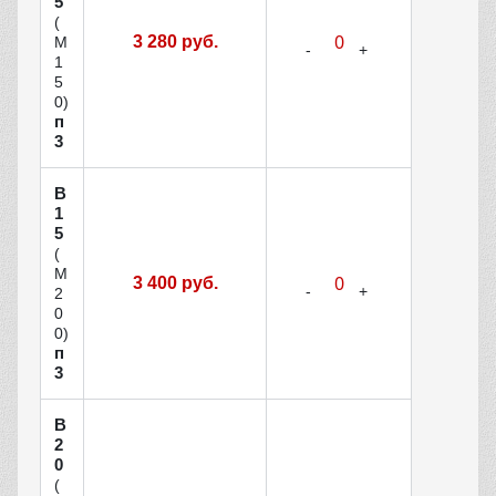
5
(
3 280 руб.
М
1
5
0)
п
3
В
1
5
(
М
3 400 руб.
2
0
0)
п
3
В
2
0
(