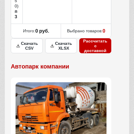
5
0)
п
3
Итого:
0 руб.
Выбрано товаров:
0
Рассчитать
Скачать
Скачать
с
CSV
XLSX
доставкой
Автопарк компании