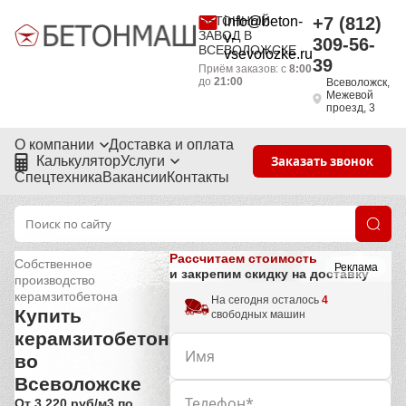
БЕТОННЫЙ
info@beton-
+7 (812)
ЗАВОД В
v-
309-56-
ВСЕВОЛОЖСКЕ
vsevolozke.ru
39
Приём заказов: с
8:00
до
21:00
Всеволожск,
Межевой
проезд, 3
О компании
Доставка и оплата
Калькулятор
Услуги
Заказать звонок
Спецтехника
Вакансии
Контакты
Рассчитаем стоимость
Собственное
Реклама
и закрепим скидку на доставку
производство
керамзитобетона
На сегодня осталось
4
Купить
свободных машин
керамзитобетон
во
Всеволожске
От 3 220 руб/м3 по