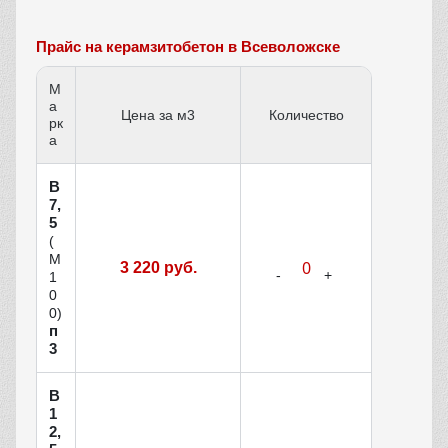
Прайс на керамзитобетон в Всеволожске
М
а
Цена за м3
Количество
рк
а
В
7,
5
(
М
3 220 руб.
1
0
0)
п
3
В
1
2,