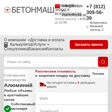
БЕТОННЫЙ
info@beton-
+7 (812)
ЗАВОД В
v-
309-56-
ВСЕВОЛОЖСКЕ
vsevolozke.ru
39
Приём заказов: с
8:00
до
21:00
Всеволожск,
Межевой
проезд, 3
О компании
Доставка и оплата
Калькулятор
Услуги
Заказать звонок
Спецтехника
Вакансии
Контакты
Рассчитаем стоимость
Реклама
Собственное
и закрепим скидку на доставку
производство
На сегодня осталось
4
свободных
Алюминий
машин
Любые объемы
в кратчайшие
сроки
Собственный
автопарк