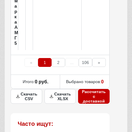
м
а
р
к
а
А
М
Г
5
«
1
2
...
106
»
Итого:
0 руб.
Выбрано товаров:
0
Рассчитать
Скачать
Скачать
с
CSV
XLSX
доставкой
Часто ищут: