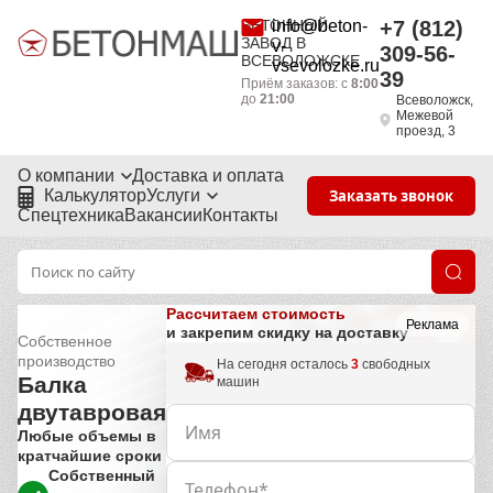
БЕТОННЫЙ
info@beton-
+7 (812)
ЗАВОД В
v-
309-56-
ВСЕВОЛОЖСКЕ
vsevolozke.ru
39
Приём заказов: с
8:00
до
21:00
Всеволожск,
Межевой
проезд, 3
О компании
Доставка и оплата
Калькулятор
Услуги
Заказать звонок
Спецтехника
Вакансии
Контакты
Рассчитаем стоимость
Реклама
и закрепим скидку на доставку
Собственное
производство
На сегодня осталось
3
свободных
Балка
машин
двутавровая
Любые объемы в
кратчайшие сроки
Собственный