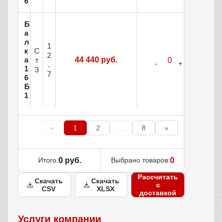
6
Б
а
л
1
С
к
2
а
44 440 руб.
т
.
1
3
7
6
Б
1
«
1
2
...
8
»
Итого:
0 руб.
Выбрано товаров:
0
Рассчитать
Скачать
Скачать
с
CSV
XLSX
доставкой
Услуги компании