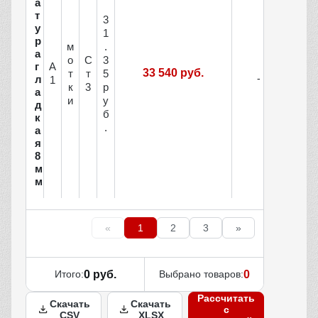
а
т
3
у
1
р
м
.
а
о
С
3
г
А
33 540 руб.
т
т
5
л
1
к
3
р
а
и
у
д
б
к
.
а
я
8
м
м
«
1
2
3
»
Итого:
0 руб.
Выбрано товаров:
0
Рассчитать
Скачать
Скачать
с
CSV
XLSX