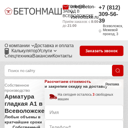
БЕТОННЫЙ
info@beton-
+7 (812)
ЗАВОД В
v-
309-56-
ВСЕВОЛОЖСКЕ
vsevolozke.ru
39
Приём заказов: с
8:00
до
21:00
Всеволожск,
Межевой
проезд, 3
О компании
Доставка и оплата
Калькулятор
Услуги
Заказать звонок
Спецтехника
Вакансии
Контакты
Рассчитаем стоимость
Реклама
Собственное
и закрепим скидку на доставку
производство
На сегодня осталось
3
свободных
Арматура
машин
гладкая А1 в
Всеволожске
Любые объемы в
кратчайшие сроки
Собственный